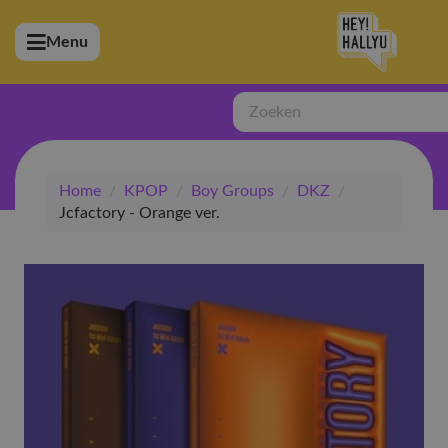
Menu
bmenu (Artiesten)
ubmenu (Merchandise)
Zoeken
bmenu (Exclusive)
Home
/
KPOP
/
Boy Groups
/
DKZ
/
bmenu (Winkel)
Jcfactory - Orange ver.