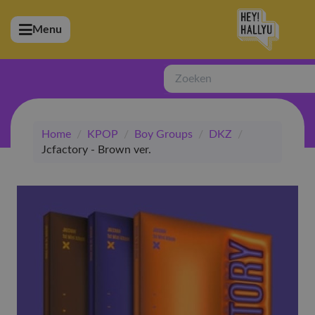
Menu
bmenu (Artiesten)
ubmenu (Merchandise)
Zoeken
bmenu (Exclusive)
Home
/
KPOP
/
Boy Groups
/
DKZ
/
bmenu (Winkel)
Jcfactory - Brown ver.