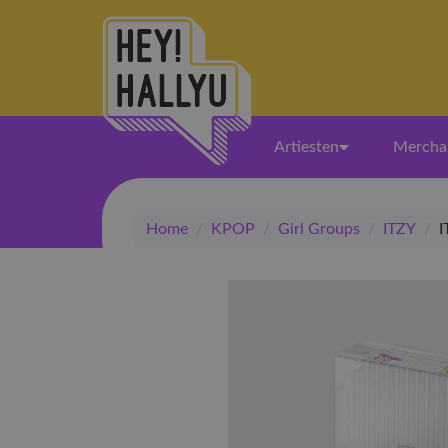
Artiesten
Mercha
Home
/
KPOP
/
Girl Groups
/
ITZY
/
I