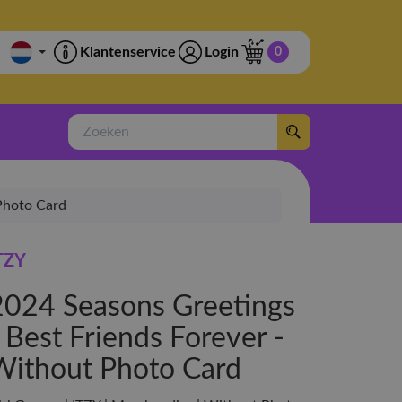
Klantenservice
Login
0
Zoeken
 Photo Card
TZY
2024 Seasons Greetings
 Best Friends Forever -
Without Photo Card