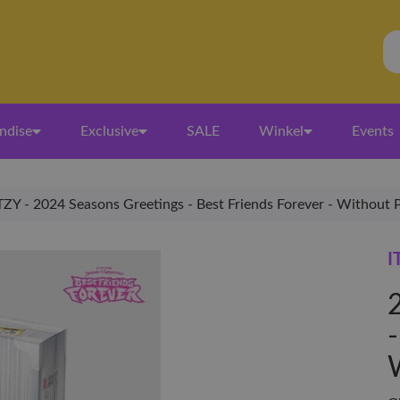
ndise
Exclusive
SALE
Winkel
Events
TZY - 2024 Seasons Greetings - Best Friends Forever - Without
I
-