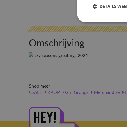
DETAILS WE
Omschrijving
Shop meer
SALE
KPOP
Girl Groups
Merchandise
I