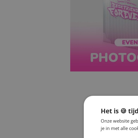
Het is 🍪 tij
Onze website gebr
je in met alle c