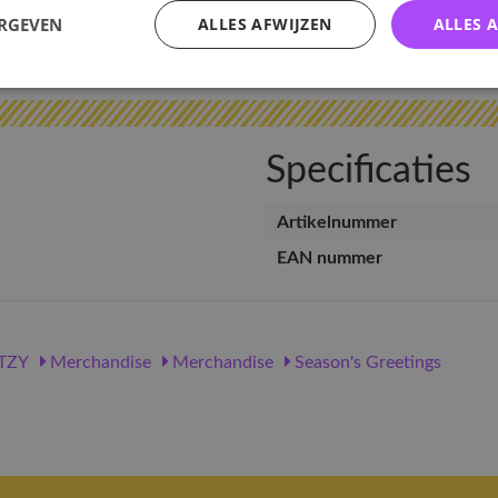
ERGEVEN
ALLES AFWIJZEN
ALLES 
v
Specificaties
Artikelnummer
EAN nummer
TZY
Merchandise
Merchandise
Season's Greetings