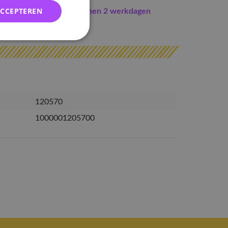
ACCEPTEREN
Indien op voorraad
binnen 2 werkdagen
erzonden
120570
1000001205700