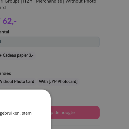
irl Groups | ITZY | Merchandise | Without Photo
ard
 62
,-
antal
Cadeau papier 3
,-
ersies
Without Photo Card
With [JYP Photocard]
Levertijd: 2-3 weken
 gebruiken, stem
Houd mij op de hoogte