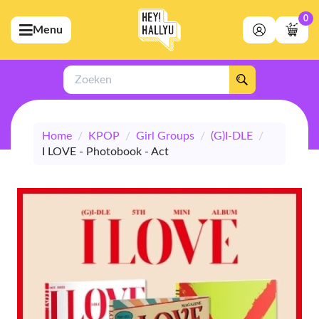
0
Menu
bmenu (Artiesten)
ubmenu (Merchandise)
Zoeken
bmenu (Exclusive)
Home
/
KPOP
/
Girl Groups
/
(G)I-DLE
/
bmenu (Winkel)
I LOVE - Photobook - Act