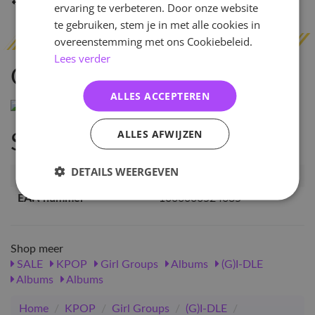
Indien op voorraad
binnen 2 werkdagen
verzonden
ervaring te verbeteren. Door onze website
te gebruiken, stem je in met alle cookies in
overeenstemming met ons Cookiebeleid.
Lees verder
Omschrijving
ALLES ACCEPTEREN
ALLES AFWIJZEN
Specificaties
DETAILS WEERGEVEN
Artikelnummer
52463
EAN nummer
1000000524635
Shop meer
SALE
KPOP
Girl Groups
Albums
(G)I-DLE
Albums
Albums
Home
/
KPOP
/
Girl Groups
/
(G)I-DLE
/