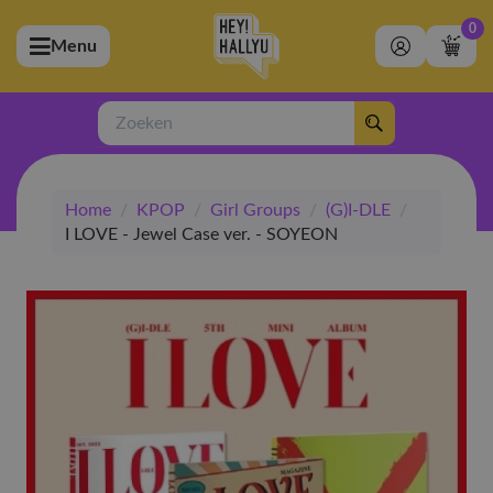
0
Menu
bmenu (Artiesten)
ubmenu (Merchandise)
Zoeken
bmenu (Exclusive)
Home
/
KPOP
/
Girl Groups
/
(G)I-DLE
/
bmenu (Winkel)
I LOVE - Jewel Case ver. - SOYEON