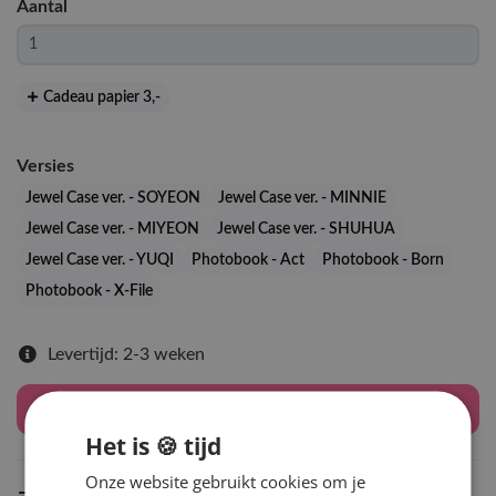
Aantal
Cadeau papier 3
,-
Versies
Jewel Case ver. - SOYEON
Jewel Case ver. - MINNIE
Jewel Case ver. - MIYEON
Jewel Case ver. - SHUHUA
Jewel Case ver. - YUQI
Photobook - Act
Photobook - Born
Photobook - X-File
Levertijd: 2-3 weken
Houd mij op de hoogte
Het is 🍪 tijd
Onze website gebruikt cookies om je