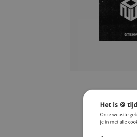
Het is 🍪 tij
Onze website gebr
je in met alle c