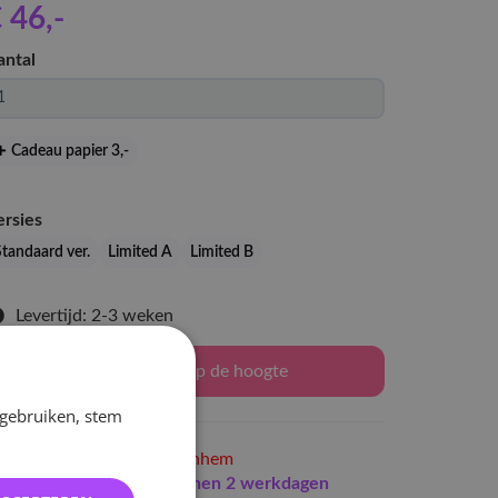
 46
,-
antal
Cadeau papier 3
,-
ersies
Standaard ver.
Limited A
Limited B
Levertijd: 2-3 weken
Houd mij op de hoogte
 gebruiken, stem
Niet op voorraad
in Arnhem
Indien op voorraad
binnen 2 werkdagen