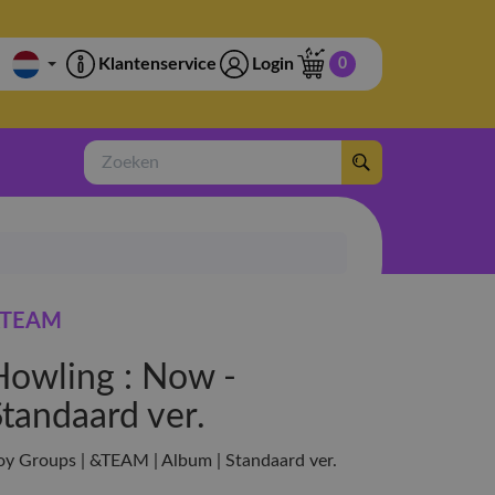
Klantenservice
Login
0
Zoeken
TEAM
Howling : Now -
Standaard ver.
oy Groups | &TEAM | Album | Standaard ver.