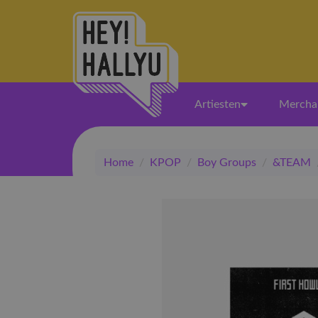
Artiesten
Mercha
Home
/
KPOP
/
Boy Groups
/
&TEAM