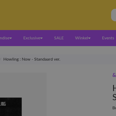
ndise
Exclusive
SALE
Winkel
Events
/
Howling : Now - Standaard ver.
&
B