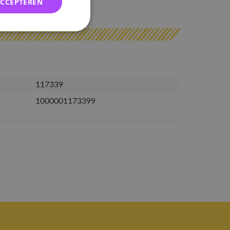
ACCEPTEREN
erzonden
117339
1000001173399