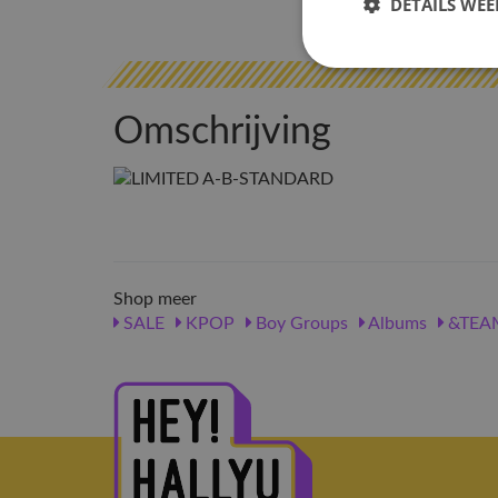
DETAILS WE
Omschrijving
Shop meer
SALE
KPOP
Boy Groups
Albums
&TEA