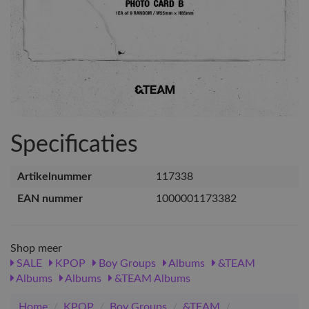
Specificaties
Artikelnummer
117338
EAN nummer
1000001173382
Shop meer
SALE
KPOP
Boy Groups
Albums
&TEAM
Albums
Albums
&TEAM Albums
Home
/
KPOP
/
Boy Groups
/
&TEAM
/