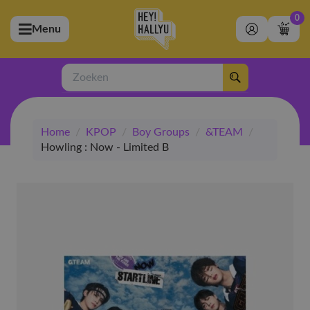
0
Menu
bmenu (Artiesten)
ubmenu (Merchandise)
Zoeken
bmenu (Exclusive)
Home
/
KPOP
/
Boy Groups
/
&TEAM
/
bmenu (Winkel)
Howling : Now - Limited B