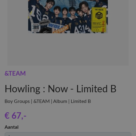
&TEAM
Howling : Now - Limited B
Boy Groups | &TEAM | Album | Limited B
€ 67
,-
Aantal