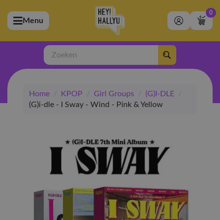
0
Menu
bmenu (Artiesten)
ubmenu (Merchandise)
Zoeken
bmenu (Exclusive)
Home
/
KPOP
/
Girl Groups
/
(G)I-DLE
/
bmenu (Winkel)
(G)i-dle - I Sway - Wind - Pink & Yellow