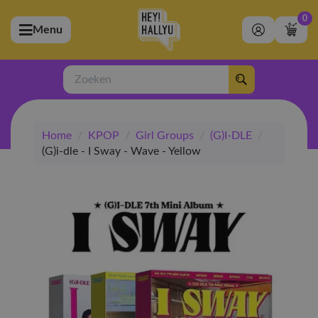
0
Menu
bmenu (Artiesten)
ubmenu (Merchandise)
Zoeken
bmenu (Exclusive)
Home
/
KPOP
/
Girl Groups
/
(G)I-DLE
/
bmenu (Winkel)
(G)i-dle - I Sway - Wave - Yellow