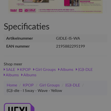
Specificaties
Artikelnummer
GIDLE-IS-WA
EAN nummer
2195882295199
Shop meer
SALE
KPOP
Girl Groups
Albums
(G)I-DLE
Albums
Albums
Home
/
KPOP
/
Girl Groups
/
(G)I-DLE
/
(G)i-dle - I Sway - Wave - Yellow