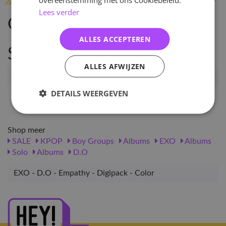
Lees verder
Omschrijving
ALLES ACCEPTEREN
Specificaties
ALLES AFWIJZEN
Artikelnummer
111940
DETAILS WEERGEVEN
EAN nummer
1000001119403
Shop meer
SALE
KPOP
Boy Groups
Albums
EXO
Albums
Solo
Albums
D.O
EXO - D.O - Empathy - Digipack - Color