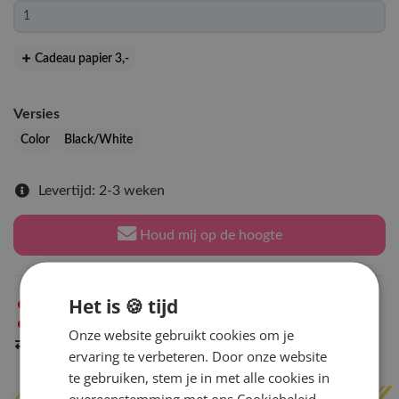
Cadeau papier 3
,-
Versies
Color
Black/White
Levertijd: 2-3 weken
Houd mij op de hoogte
Het is 🍪 tijd
Niet op voorraad
in Arnhem
Niet op voorraad
in Amsterdam
Onze website gebruikt cookies om je
Indien op voorraad
binnen 2 werkdagen
verzonden
ervaring te verbeteren. Door onze website
te gebruiken, stem je in met alle cookies in
overeenstemming met ons Cookiebeleid.