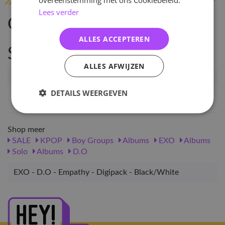
Lees verder
Omschrijving
ALLES ACCEPTEREN
Specificaties
ALLES AFWIJZEN
Artikelnummer
111939
DETAILS WEERGEVEN
EAN nummer
8809755509132
Shop meer
SALE
KPOP
Boy Groups
Albums
EXO
Albums
Solo
Albums
D.O
EXO - D.O - Empathy - Digipack - Black/White