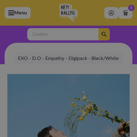
0
Menu
bmenu (Artiesten)
ubmenu (Merchandise)
Zoeken
bmenu (Exclusive)
EXO - D.O - Empathy - Digipack - Black/White
bmenu (Winkel)