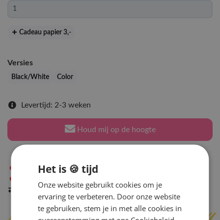
Cadeau papier 3
,-
Versies
Black/White
Color
Levertijd: 2-3 weken
Houd mij op de hoogte
Het is 🍪 tijd
Niet op voorraad
in Arnhem
Niet op voorraad
in Amsterdam
Onze website gebruikt cookies om je
Indien op voorraad
binnen 2 werkdagen
verzonden
ervaring te verbeteren. Door onze website
te gebruiken, stem je in met alle cookies in
overeenstemming met ons Cookiebeleid.