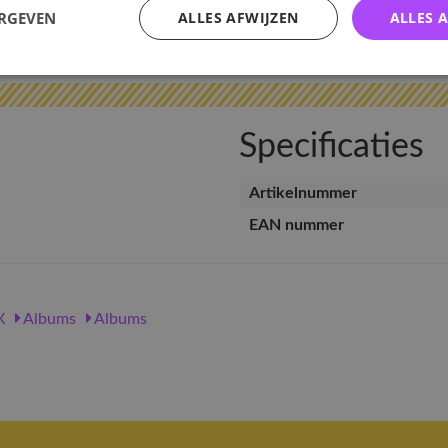
ERGEVEN
ALLES AFWIJZEN
ALLES 
v
Specificaties
Artikelnummer
EAN nummer
X
Albums
Albums