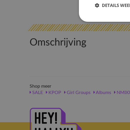
DETAILS WE
Omschrijving
Shop meer
SALE
KPOP
Girl Groups
Albums
NMIX