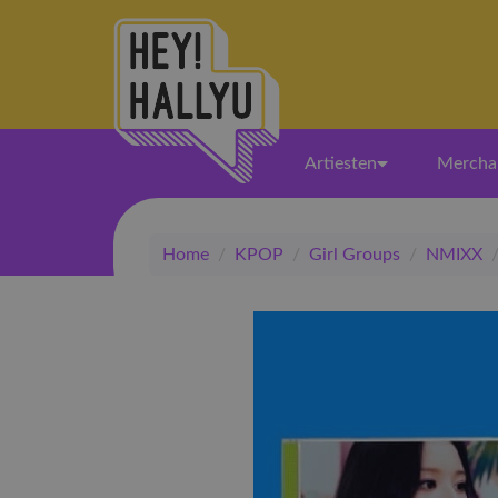
Artiesten
Mercha
Home
/
KPOP
/
Girl Groups
/
NMIXX