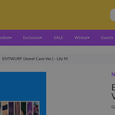
ndise
Exclusive
SALE
Winkel
Events
/
ENTWURF (Jewel Case Ver.) - Lily M
N
V
G