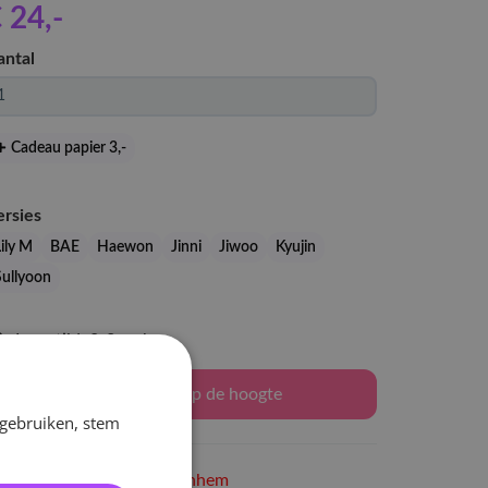
 24
,-
antal
Cadeau papier 3
,-
ersies
ily M
BAE
Haewon
Jinni
Jiwoo
Kyujin
Sullyoon
Levertijd: 2-3 weken
Houd mij op de hoogte
 gebruiken, stem
Niet op voorraad
in Arnhem