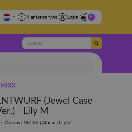
Klantenservice
Login
0
Zoeken
MIXX
ENTWURF (Jewel Case
er.) - Lily M
irl Groups | NMIXX | Album | Lily M