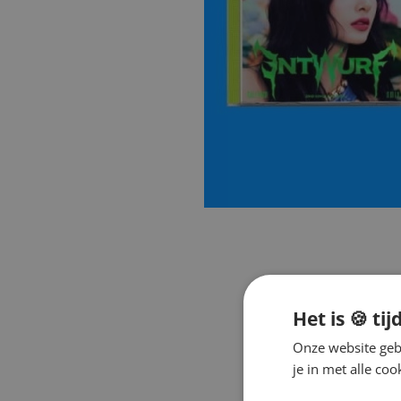
Het is 🍪 tij
Onze website gebr
je in met alle c