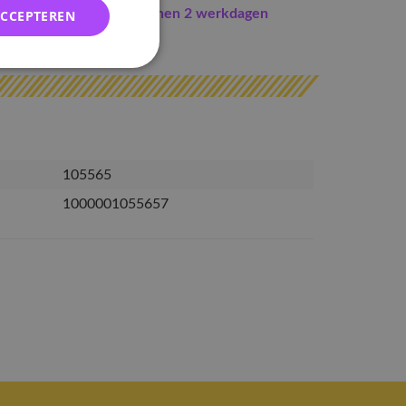
Indien op voorraad
binnen 2 werkdagen
ACCEPTEREN
erzonden
105565
1000001055657