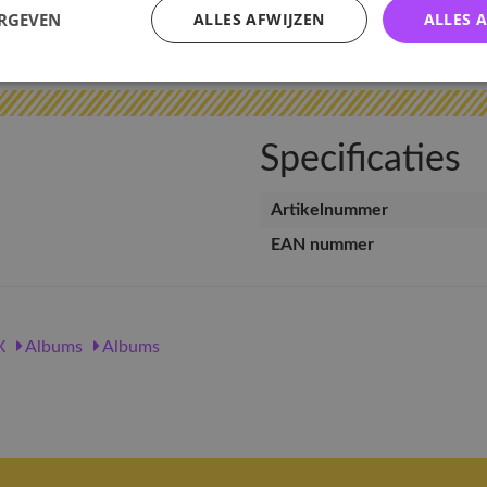
ERGEVEN
ALLES AFWIJZEN
ALLES 
v
Specificaties
Artikelnummer
EAN nummer
X
Albums
Albums