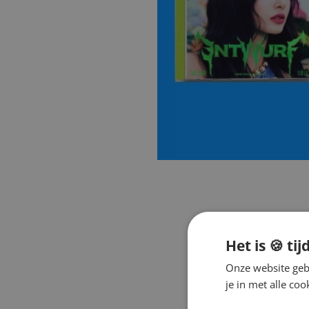
Het is 🍪 tij
Onze website gebr
je in met alle c