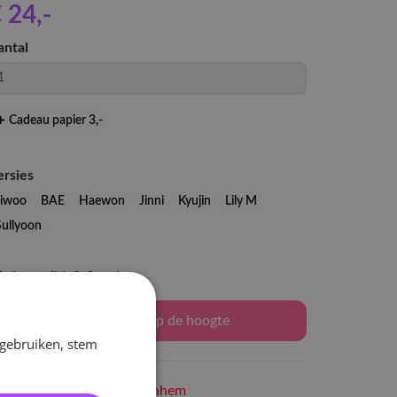
 24
,-
antal
Cadeau papier 3
,-
ersies
Jiwoo
BAE
Haewon
Jinni
Kyujin
Lily M
Sullyoon
Levertijd: 2-3 weken
Houd mij op de hoogte
 gebruiken, stem
Niet op voorraad
in Arnhem