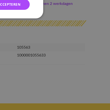
Indien op voorraad
binnen 2 werkdagen
ACCEPTEREN
erzonden
105563
1000001055633