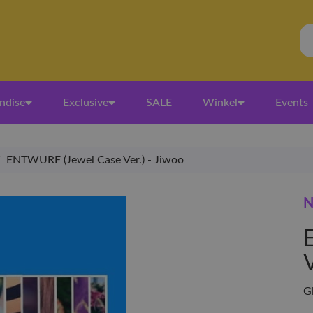
ndise
Exclusive
SALE
Winkel
Events
/
ENTWURF (Jewel Case Ver.) - Jiwoo
N
V
G