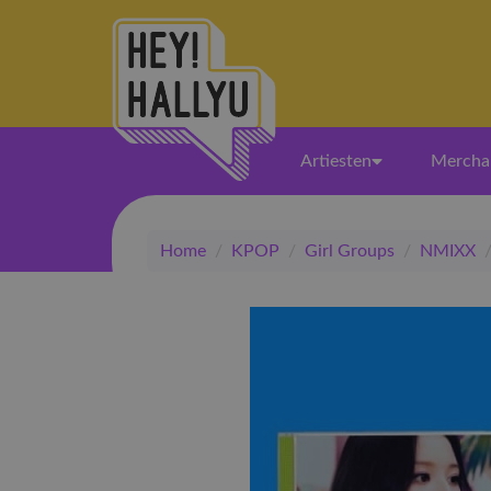
Artiesten
Mercha
Home
/
KPOP
/
Girl Groups
/
NMIXX