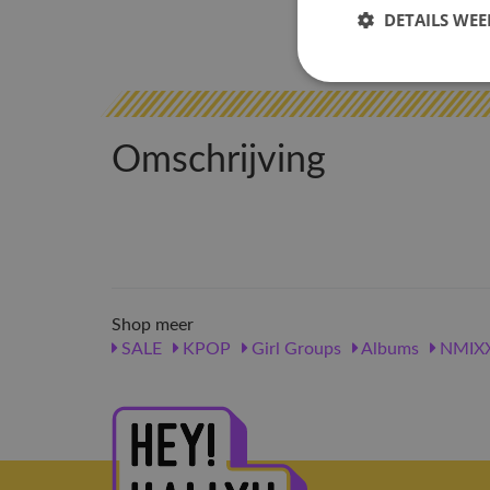
DETAILS WE
Omschrijving
Shop meer
SALE
KPOP
Girl Groups
Albums
NMIX