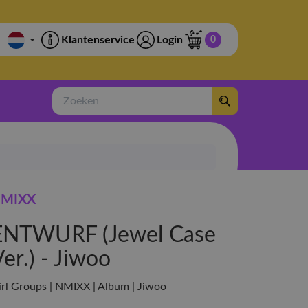
Klantenservice
Login
0
Zoeken
MIXX
ENTWURF (Jewel Case
er.) - Jiwoo
irl Groups | NMIXX | Album | Jiwoo