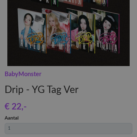
BabyMonster
Drip - YG Tag Ver
€ 22
,-
Aantal