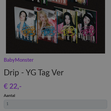
BabyMonster
Drip - YG Tag Ver
€ 22
,-
Aantal