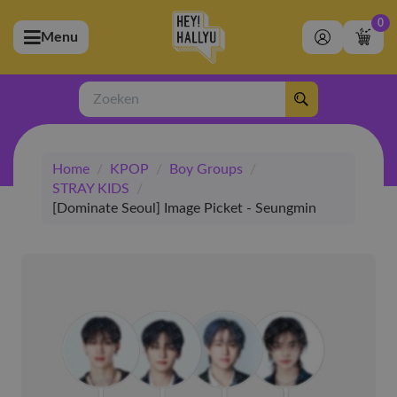
0
Menu
bmenu (Artiesten)
ubmenu (Merchandise)
Zoeken
bmenu (Exclusive)
Home
/
KPOP
/
Boy Groups
/
bmenu (Winkel)
STRAY KIDS
/
[Dominate Seoul] Image Picket - Seungmin