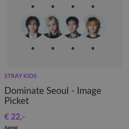
STRAY KIDS
Dominate Seoul - Image
Picket
€ 22
,-
Aantal