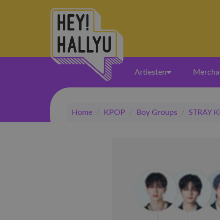
Artiesten
Mercha
Home
/
KPOP
/
Boy Groups
/
STRAY K