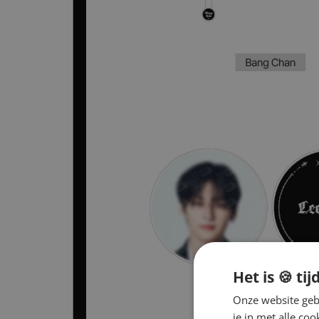
Het is 🍪 tij
Onze website gebr
je in met alle c