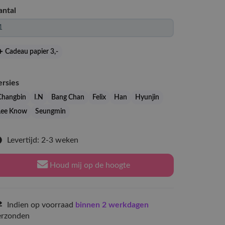
antal
Cadeau papier 3
,-
ersies
Changbin
I.N
Bang Chan
Felix
Han
Hyunjin
Lee Know
Seungmin
Levertijd: 2-3 weken
Houd mij op de hoogte
Indien op voorraad
binnen 2 werkdagen
erzonden