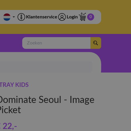
Klantenservice
Login
0
Zoeken
TRAY KIDS
Dominate Seoul - Image
Picket
 22
,-