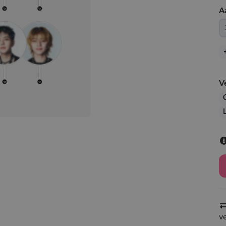
A
V
v