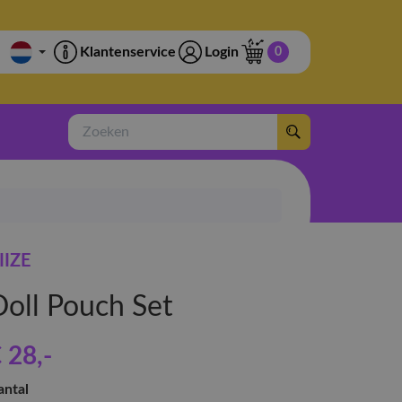
Klantenservice
Login
0
Zoeken
IIZE
Doll Pouch Set
 28
,-
antal