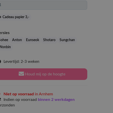
Cadeau papier 3
,-
ersies
Sohee
Anton
Eunseok
Shotaro
Sungchan
Wonbin
Levertijd: 2-3 weken
Houd mij op de hoogte
Niet op voorraad
in Arnhem
Indien op voorraad
binnen 2 werkdagen
erzonden