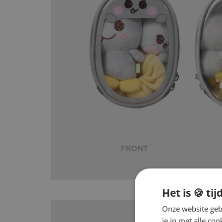
Het is 🍪 tij
Onze website gebr
je in met alle c