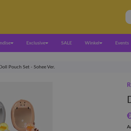
ndise
Exclusive
SALE
Winkel
Events
Doll Pouch Set - Sohee Ver.
R
€
A