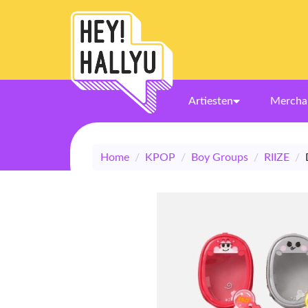
Artiesten
Mercha
Home
/
KPOP
/
Boy Groups
/
RIIZE
/