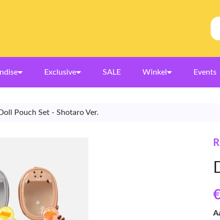
ndise
Exclusive
SALE
Winkel
Events
Doll Pouch Set - Shotaro Ver.
R
€
A