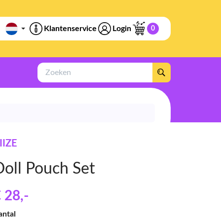
Klantenservice
Login
0
Zoeken
IIZE
Doll Pouch Set
 28
,-
antal