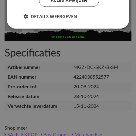
DETAILS WEERGEVEN
Specificaties
Artikelnummer
MGZ-DC-SKZ-B-SM
EAN nummer
4224038552577
Pre-order tot
20-09-2024
Release datum
28-10-2024
Verwachte leverdatum
15-11-2024
Shop meer
SALE
KPOP
Boy Groups
Merchandise