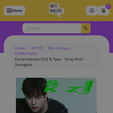
0
Menu
bmenu (Artiesten)
ubmenu (Merchandise)
Zoeken
bmenu (Exclusive)
Home
/
KPOP
/
Boy Groups
/
bmenu (Winkel)
STRAY KIDS
/
Dicon Volume N21 B Type - Stray Kids -
Seungmin