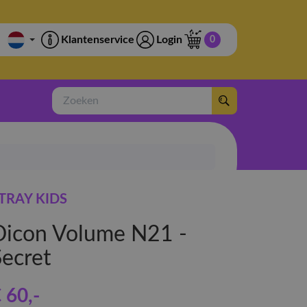
Klantenservice
Login
0
Zoeken
TRAY KIDS
Dicon Volume N21 -
Secret
 60
,-