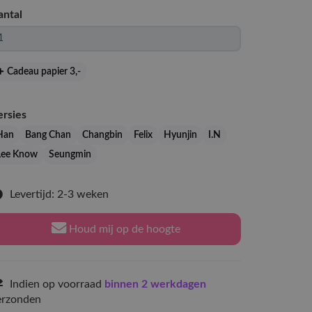
antal
Cadeau papier 3
,-
ersies
Han
Bang Chan
Changbin
Felix
Hyunjin
I.N
Lee Know
Seungmin
Levertijd: 2-3 weken
Houd mij op de hoogte
Indien op voorraad
binnen 2 werkdagen
erzonden