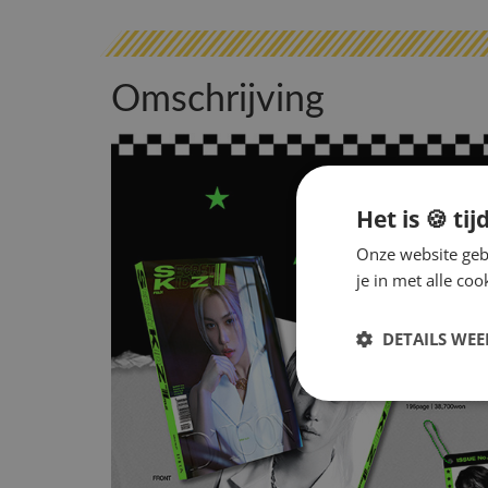
Omschrijving
Het is 🍪 tij
Onze website gebr
je in met alle c
DETAILS WE