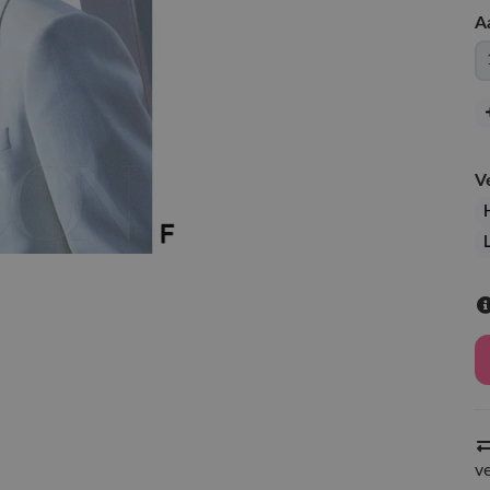
A
V
v