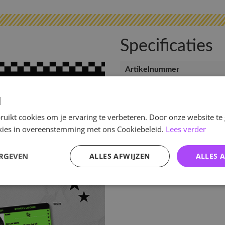
Specificaties
Artikelnummer
EAN nummer
d
Pre-order tot
uikt cookies om je ervaring te verbeteren. Door onze website te
Release datum
ookies in overeenstemming met ons Cookiebeleid.
Lees verder
Verwachte leverdatum
ERGEVEN
ALLES AFWIJZEN
ALLES 