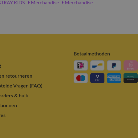
TRAY KIDS
Merchandise
Merchandise
Betaalmethoden
t
en retourneren
telde Vragen (FAQ)
rders & bulk
ubonnen
res