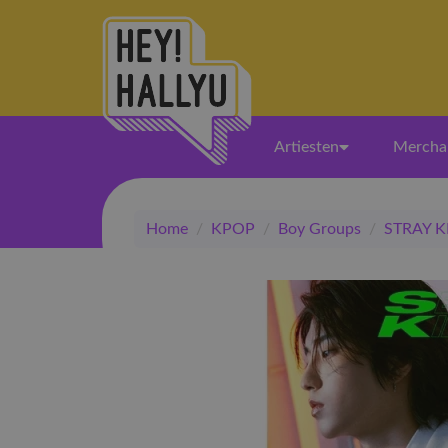
Artiesten
Mercha
Home
/
KPOP
/
Boy Groups
/
STRAY K