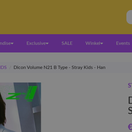
ndise
Exclusive
SALE
Winkel
Events
IDS
/
Dicon Volume N21 B Type - Stray Kids - Han
S
€