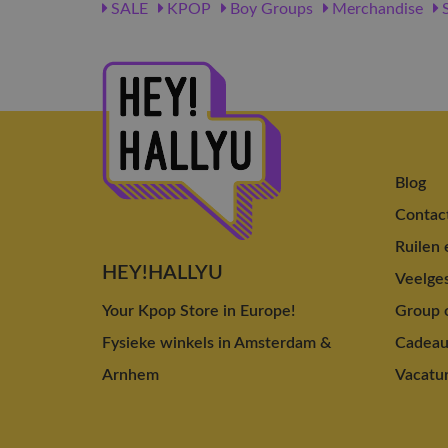
SALE
KPOP
Boy Groups
Merchandise
S
Blog
Contac
Ruilen 
HEY!HALLYU
Veelges
Your Kpop Store in Europe!
Group o
Fysieke winkels in Amsterdam &
Cadea
Arnhem
Vacatu