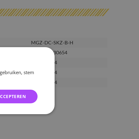
MGZ-DC-SKZ-B-H
1233957430654
20-09-2024
 gebruiken, stem
28-10-2024
15-11-2024
ACCEPTEREN