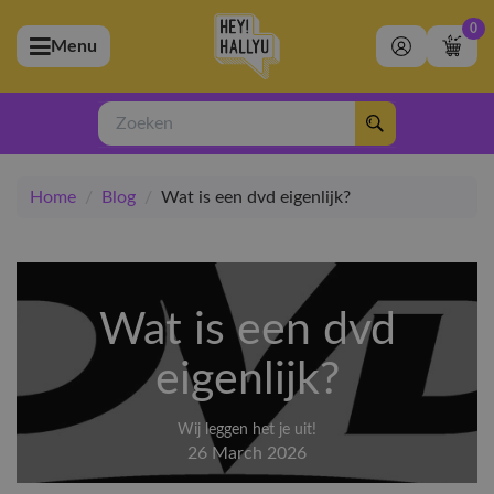
0
Menu
bmenu (Artiesten)
ubmenu (Merchandise)
Zoeken
bmenu (Exclusive)
Home
/
Blog
/
Wat is een dvd eigenlijk?
bmenu (Winkel)
Wat is een dvd
eigenlijk?
Wij leggen het je uit!
26 March 2026