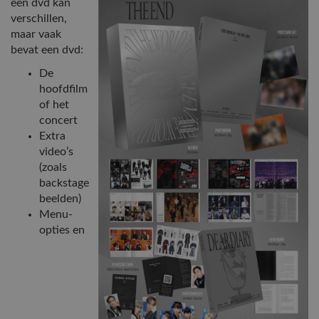
een dvd kan
verschillen,
maar vaak
bevat een dvd:
De
hoofdfilm
of het
concert
Extra
video’s
(zoals
backstage
beelden)
Menu-
opties en