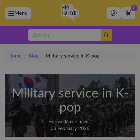
0
Menu
bmenu (Artiesten)
ubmenu (Merchandise)
Zoeken
bmenu (Exclusive)
Home
/
Blog
/
Military service in K-pop
bmenu (Winkel)
Military service in K-
pop
Hoe werkt enlistment?
03 February 2026