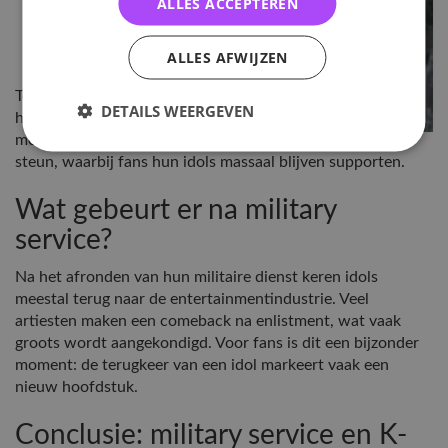
ALLES ACCEPTEREN
idols
Veel
ALLES AFWIJZEN
wachten
Tegelijkertijd is
DETAILS WEERGEVEN
het vaak ook een
moment van
steun, waarbij fans hun idols massaal blijven supporten.
Wat gebeurt er na military
service?
Na het afronden van hun militaire dienst keren idols
meestal terug naar de entertainmentindustrie. Veel
artiesten maken een comeback na enlistment, wat vaak
groots wordt aangekondigd. Voor fans is dit een bijzonder
moment: de terugkeer van een idol markeert vaak een
nieuw hoofdstuk.
Conclusie: military service en K-