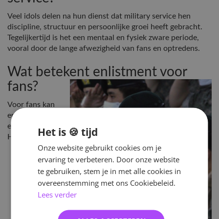
Veel idols delen na hun dienst dat military service hen
discipline, structuur en persoonlijke groei heeft gebracht.
Tegelijkertijd is het een mentaal en fysiek zware periode,
vooral door de lange afwezigheid van fans en optredens.
Wat betekent enlistment voor
fans?
Voor fans kan
enlistment
emotioneel zijn.
Het is 🍪 tijd
Het betekent:
Onze website gebruikt cookies om je
Minder
ervaring te verbeteren. Door onze website
content en
te gebruiken, stem je in met alle cookies in
optredens
overeenstemming met ons Cookiebeleid.
Tijdelijk
Lees verder
afscheid
van
favoriete