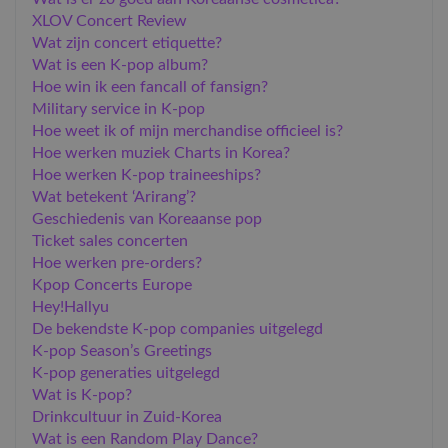
XLOV Concert Review
Wat zijn concert etiquette?
​Wat is een K-pop album?
Hoe win ik een fancall of fansign?
Military service in K-pop
​Hoe weet ik of mijn merchandise officieel is?
Hoe werken muziek Charts in Korea?
Hoe werken K-pop traineeships?
Wat betekent ‘Arirang’?
Geschiedenis van Koreaanse pop
​Ticket sales concerten
Hoe werken pre-orders?
Kpop Concerts Europe
Hey!Hallyu
De bekendste K-pop companies uitgelegd
K-pop Season’s Greetings
K-pop generaties uitgelegd
Wat is K-pop?
Drinkcultuur in Zuid-Korea
Wat is een Random Play Dance?