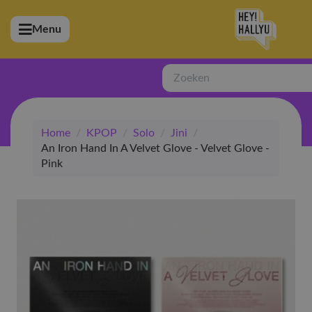
Menu
bmenu (Artiesten)
ubmenu (Merchandise)
Zoeken
bmenu (Exclusive)
Home
/
KPOP
/
Solo
/
Jini
/
bmenu (Winkel)
An Iron Hand In A Velvet Glove - Velvet Glove -
Pink