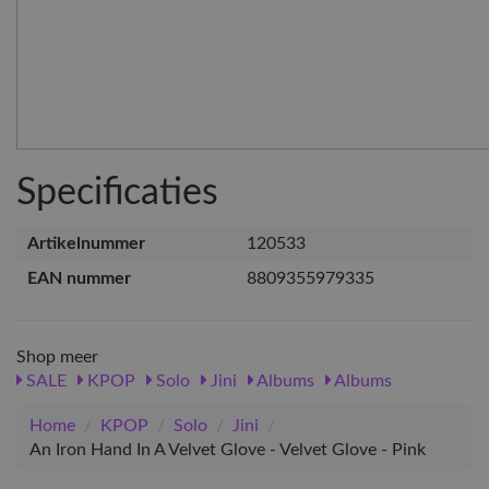
Specificaties
Artikelnummer
120533
EAN nummer
8809355979335
Shop meer
SALE
KPOP
Solo
Jini
Albums
Albums
Home
/
KPOP
/
Solo
/
Jini
/
An Iron Hand In A Velvet Glove - Velvet Glove - Pink