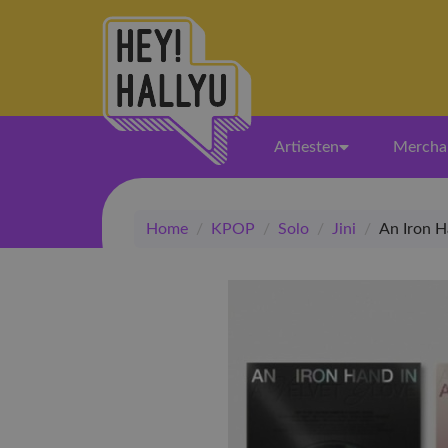
Artiesten
Mercha
Home
/
KPOP
/
Solo
/
Jini
/
An Iron H