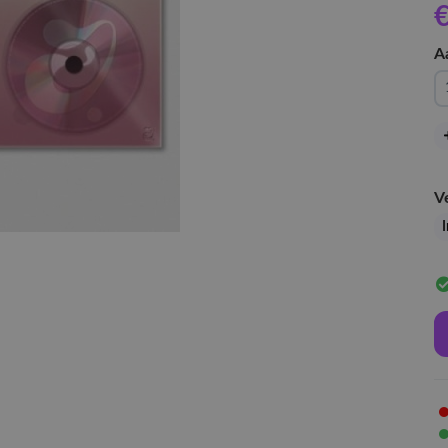
€
A
V