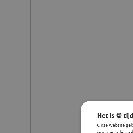
Het is 🍪 tij
Onze website gebr
je in met alle c