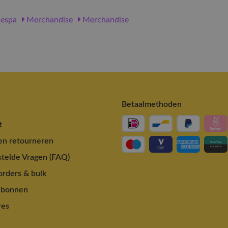
espa
Merchandise
Merchandise
Betaalmethoden
t
en retourneren
telde Vragen (FAQ)
rders & bulk
ubonnen
res