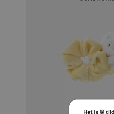
Het is 🍪 tij