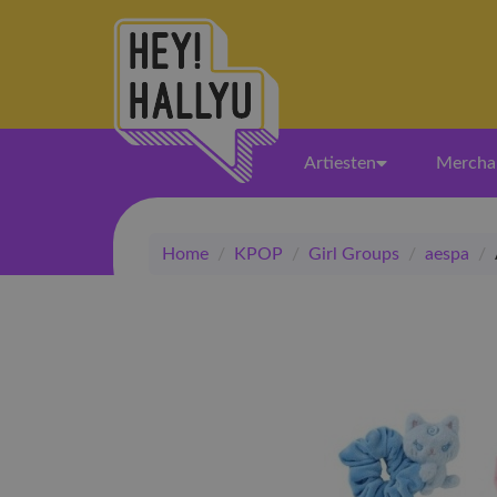
Artiesten
Mercha
Home
/
KPOP
/
Girl Groups
/
aespa
/