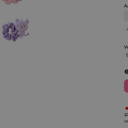
A
V
G
v