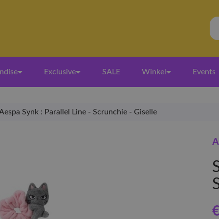
ndise
Exclusive
SALE
Winkel
Events
Aespa Synk : Parallel Line - Scrunchie - Giselle
A
S
€