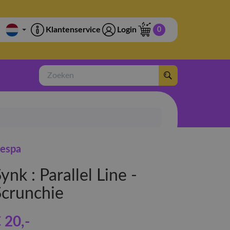
Klantenservice
Login
0
Zoeken
espa
ynk : Parallel Line -
Scrunchie
 20
,-