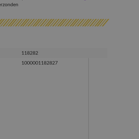
erzonden
118282
1000001182827