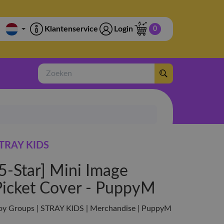
Klantenservice
Login
0
Zoeken
TRAY KIDS
[5-Star] Mini Image
Picket Cover - PuppyM
oy Groups | STRAY KIDS | Merchandise | PuppyM