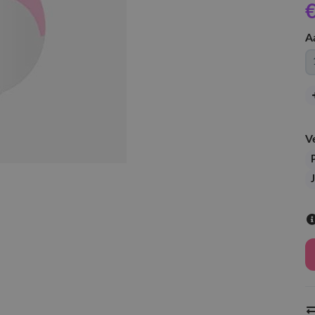
€
A
V
J