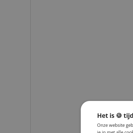
Het is 🍪 tij
Onze website gebr
je in met alle c