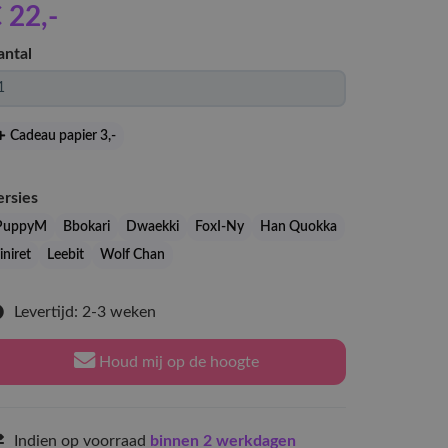
 22
,-
antal
Cadeau papier 3
,-
ersies
PuppyM
Bbokari
Dwaekki
FoxI-Ny
Han Quokka
iniret
Leebit
Wolf Chan
Levertijd: 2-3 weken
Houd mij op de hoogte
Indien op voorraad
binnen 2 werkdagen