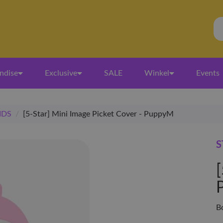
ndise
Exclusive
SALE
Winkel
Events
IDS
/
[5-Star] Mini Image Picket Cover - PuppyM
S
B