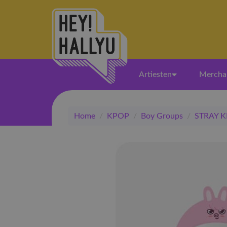
Artiesten
Mercha
Home
/
KPOP
/
Boy Groups
/
STRAY K