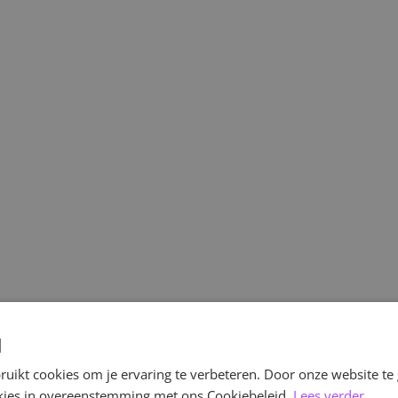
d
uikt cookies om je ervaring te verbeteren. Door onze website te
ookies in overeenstemming met ons Cookiebeleid.
Lees verder