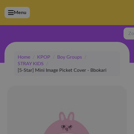
Menu
bmenu (Artiesten)
ubmenu (Merchandise)
Zoe
bmenu (Exclusive)
Home
/
KPOP
/
Boy Groups
/
bmenu (Winkel)
STRAY KIDS
/
[5-Star] Mini Image Picket Cover - Bbokari