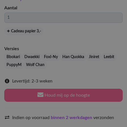
Aantal
Cadeau papier 3
,-
Versies
Bbokari
Dwaekki
FoxI-Ny
Han Quokka
Jiniret
Leebit
PuppyM
Wolf Chan
Levertijd: 2-3 weken
Houd mij op de hoogte
Indien op voorraad
binnen 2 werkdagen
verzonden