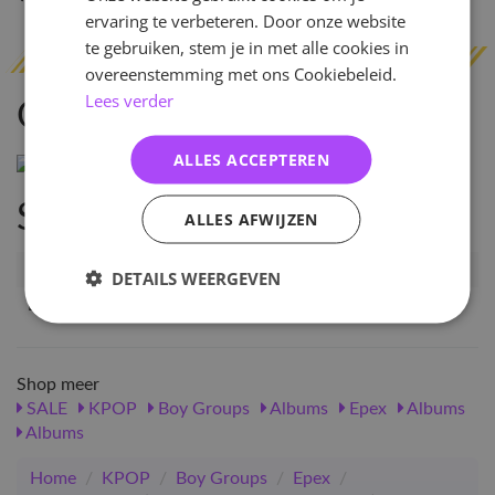
ervaring te verbeteren. Door onze website
te gebruiken, stem je in met alle cookies in
overeenstemming met ons Cookiebeleid.
Lees verder
Omschrijving
ALLES ACCEPTEREN
Specificaties
ALLES AFWIJZEN
Artikelnummer
22690
DETAILS WEERGEVEN
EAN nummer
8809704422758
Shop meer
SALE
KPOP
Boy Groups
Albums
Epex
Albums
Albums
Home
/
KPOP
/
Boy Groups
/
Epex
/