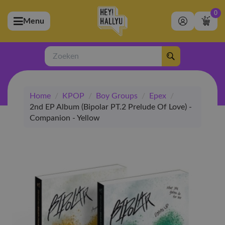
0
Menu
bmenu (Artiesten)
ubmenu (Merchandise)
Zoeken
bmenu (Exclusive)
Home
/
KPOP
/
Boy Groups
/
Epex
/
bmenu (Winkel)
2nd EP Album (Bipolar PT.2 Prelude Of Love) -
Companion - Yellow