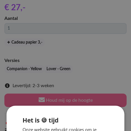
€ 27
,-
Aantal
Cadeau papier 3
,-
Versies
Companion - Yellow
Lover - Green
Levertijd: 2-3 weken
Houd mij op de hoogte
Het is 🍪 tijd
Niet op voorraad
in Arnhem
Onze website gebruikt cookies om je
Indien op voorraad
binnen 2 werkdagen
verzonden