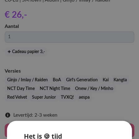
Co-Ed | SMTown | Album | Ginjo / Imlay / Raiden
€ 26
,-
Aantal
Cadeau papier 3
,-
Versies
Ginjo / Imlay / Raiden
BoA
Girl's Generation
Kai
Kangta
NCT Day Time
NCT Night Time
Onew / Key / Minho
Red Velvet
Super Junior
TVXQ!
aespa
Levertijd: 2-3 weken
Houd mij op de hoogte
Het is 🍪 tijd