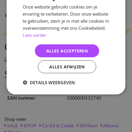
Onze website gebruikt cookies om je
ervaring te verbeteren. Door onze website
Indien op voorraad
binnen 2 werkdagen
verzonden
te gebruiken, stem je in met alle cookies in
overeenstemming met ons Cookiebeleid.
Lees verder
Omschrijving
ALLES ACCEPTEREN
ALLES AFWIJZEN
Specificaties
DETAILS WEERGEVEN
Artikelnummer
11274
EAN nummer
1000000112740
Shop meer
SALE
KPOP
Co-Ed & Collab
SMTown
Albums