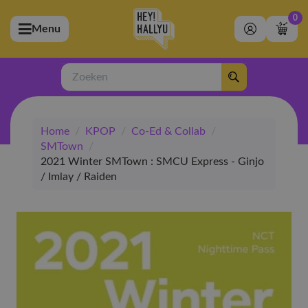
0
Menu
bmenu (Artiesten)
ubmenu (Merchandise)
Zoeken
bmenu (Exclusive)
Home
/
KPOP
/
Co-Ed & Collab
/
bmenu (Winkel)
SMTown
/
2021 Winter SMTown : SMCU Express - Ginjo
/ Imlay / Raiden