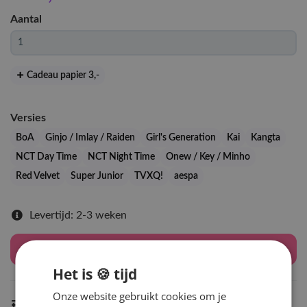
Aantal
Cadeau papier 3
,-
Versies
BoA
Ginjo / Imlay / Raiden
Girl's Generation
Kai
Kangta
NCT Day Time
NCT Night Time
Onew / Key / Minho
Red Velvet
Super Junior
TVXQ!
aespa
Levertijd: 2-3 weken
Houd mij op de hoogte
Het is 🍪 tijd
Onze website gebruikt cookies om je
Indien op voorraad
binnen 2 werkdagen
verzonden