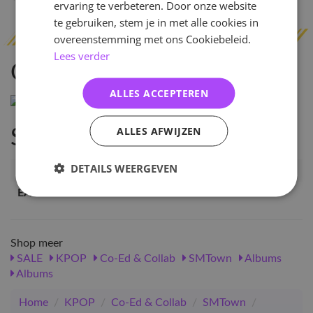
ervaring te verbeteren. Door onze website
te gebruiken, stem je in met alle cookies in
overeenstemming met ons Cookiebeleid.
Lees verder
Omschrijving
ALLES ACCEPTEREN
ALLES AFWIJZEN
Specificaties
DETAILS WEERGEVEN
Artikelnummer
11275
EAN nummer
1000000112757
Shop meer
SALE
KPOP
Co-Ed & Collab
SMTown
Albums
Albums
Home
/
KPOP
/
Co-Ed & Collab
/
SMTown
/