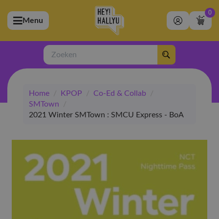
0
Menu
bmenu (Artiesten)
ubmenu (Merchandise)
Zoeken
bmenu (Exclusive)
Home
/
KPOP
/
Co-Ed & Collab
/
bmenu (Winkel)
SMTown
/
2021 Winter SMTown : SMCU Express - BoA