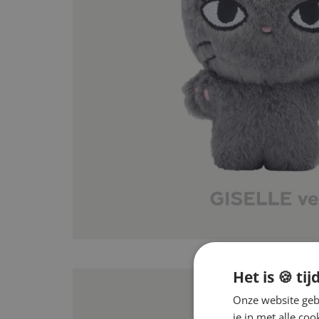
Het is 🍪 tij
Onze website gebr
je in met alle c