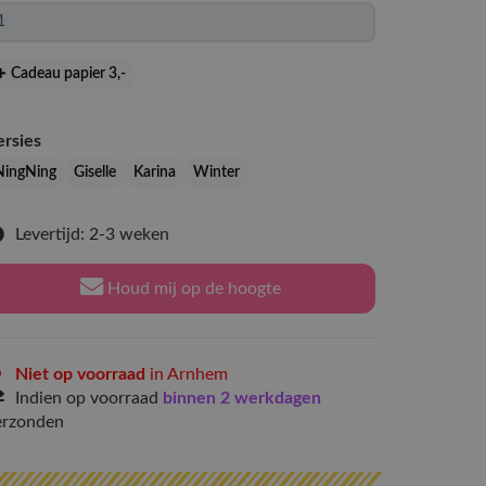
Cadeau papier 3
,-
ersies
NingNing
Giselle
Karina
Winter
Levertijd: 2-3 weken
Houd mij op de hoogte
Niet op voorraad
in Arnhem
Indien op voorraad
binnen 2 werkdagen
erzonden