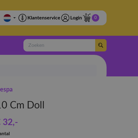
Klantenservice
Login
0
Zoeken
espa
10 Cm Doll
 32
,-
antal