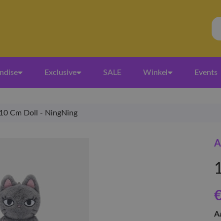
ndise
Exclusive
SALE
Winkel
Events
10 Cm Doll - NingNing
A
€
A