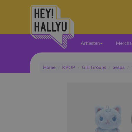
Artiesten
Mercha
Home
/
KPOP
/
Girl Groups
/
aespa
/