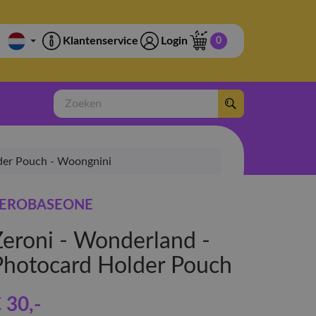
Klantenservice
Login
0
Zoeken
der Pouch - Woongnini
EROBASEONE
Zeroni - Wonderland -
Photocard Holder Pouch
 30
,-