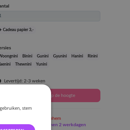
antal
Cadeau papier 3
,-
ersies
Woongnini
Binini
Gunini
Gyunini
Hanini
Rinini
aenini
Thewnini
Yunini
Levertijd: 2-3 weken
Houd mij op de hoogte
 gebruiken, stem
Niet op voorraad
in Arnhem
Indien op voorraad
binnen 2 werkdagen