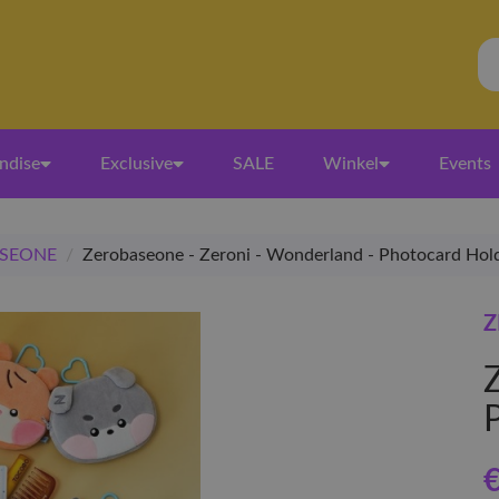
ndise
Exclusive
SALE
Winkel
Events
SEONE
/
Zerobaseone - Zeroni - Wonderland - Photocard Hol
Z
€