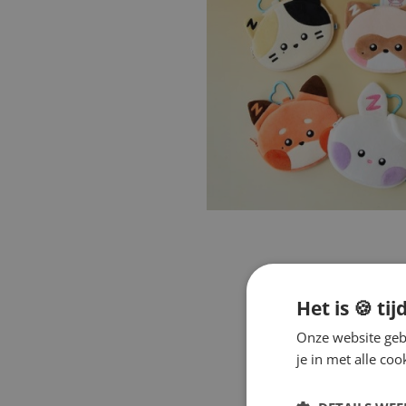
Het is 🍪 tij
Onze website gebr
je in met alle c