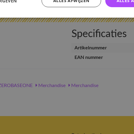
ERGEVEN
ALLES AFWIJZEN
ALLES 
v
Specificaties
Artikelnummer
EAN nummer
ZEROBASEONE
Merchandise
Merchandise