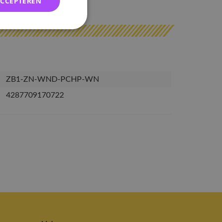
ACCEPTEREN
erzonden
ZB1-ZN-WND-PCHP-WN
4287709170722