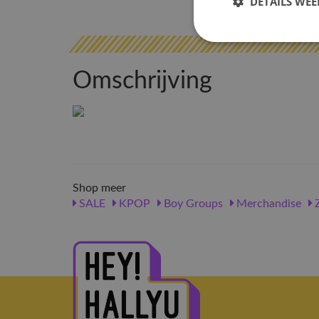
DETAILS WE
Omschrijving
Shop meer
SALE
KPOP
Boy Groups
Merchandise