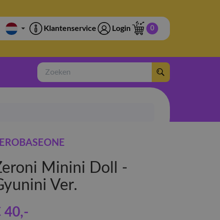
Klantenservice
Login
0
Zoeken
EROBASEONE
eroni Minini Doll -
Gyunini Ver.
 40
,-