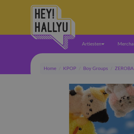
Artiesten
Mercha
Home
/
KPOP
/
Boy Groups
/
ZEROBA