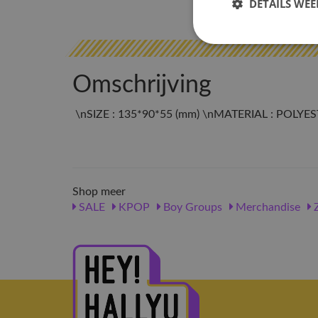
DETAILS WE
Omschrijving
\nSIZE : 135*90*55 (mm) \nMATERIAL : POLYES
Shop meer
SALE
KPOP
Boy Groups
Merchandise