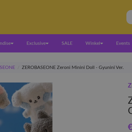
ndise
Exclusive
SALE
Winkel
Events
SEONE
/
ZEROBASEONE Zeroni Minini Doll - Gyunini Ver.
Z
Z
€