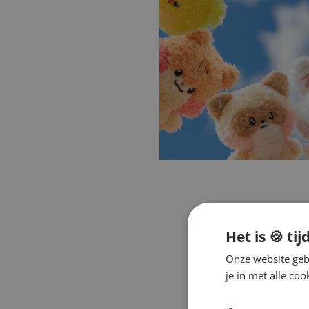
Het is 🍪 tij
Onze website gebr
je in met alle c