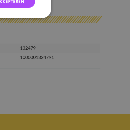
ACCEPTEREN
erzonden
132479
1000001324791