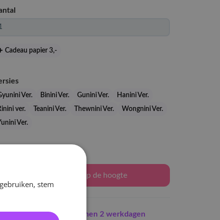
antal
Cadeau papier 3
,-
ersies
yunini Ver.
Binini Ver.
Gunini Ver.
Hanini Ver.
inini ver.
Teanini Ver.
Thewnini Ver.
Wongnini Ver.
unini Ver.
Levertijd: 2-3 weken
Houd mij op de hoogte
 gebruiken, stem
Indien op voorraad
binnen 2 werkdagen