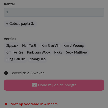
Aantal
Cadeau papier 3
,-
Versies
Digipack
Han Yu Jin
Kim Gyu Vin
Kim Ji Woong
Kim Tae Rae
Park Gun Wook
Ricky
Seok Matthew
Sung Han Bin
Zhang Hao
Levertijd: 2-3 weken
Houd mij op de hoogte
Niet op voorraad
in Arnhem