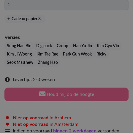
Cadeau papier 3
,-
Versies
Sung Han Bin
Digipack
Group
Han Yu Jin
Kim Gyu Vin
Kim Ji Woong
Kim Tae Rae
Park Gun Wook
Ricky
Seok Matthew
Zhang Hao
Levertijd: 2-3 weken
Houd mij op de hoogte
Niet op voorraad
in Arnhem
Niet op voorraad
in Amsterdam
Indien op voorraad
binnen 2 werkdagen
verzonden