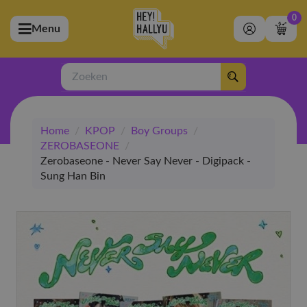
0
Menu
bmenu (Artiesten)
ubmenu (Merchandise)
Zoeken
bmenu (Exclusive)
Home
/
KPOP
/
Boy Groups
/
bmenu (Winkel)
ZEROBASEONE
/
Zerobaseone - Never Say Never - Digipack -
Sung Han Bin