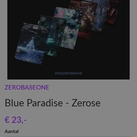
ZEROBASEONE
Blue Paradise - Zerose
€ 23
,-
Aantal