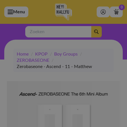
0
Menu
bmenu (Artiesten)
ubmenu (Merchandise)
Zoeken
bmenu (Exclusive)
Home
/
KPOP
/
Boy Groups
/
bmenu (Winkel)
ZEROBASEONE
/
Zerobaseone - Ascend - 11 - Matthew