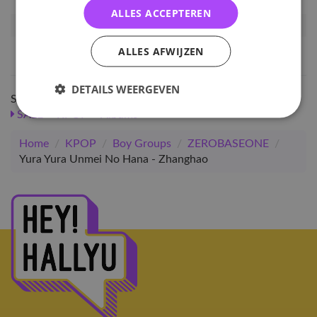
ALLES ACCEPTEREN
Artikelnummer
124444
EAN nummer
1000001244440
ALLES AFWIJZEN
DETAILS WEERGEVEN
Shop meer
SALE
KPOP
Albums
Home
/
KPOP
/
Boy Groups
/
ZEROBASEONE
/
Yura Yura Unmei No Hana - Zhanghao