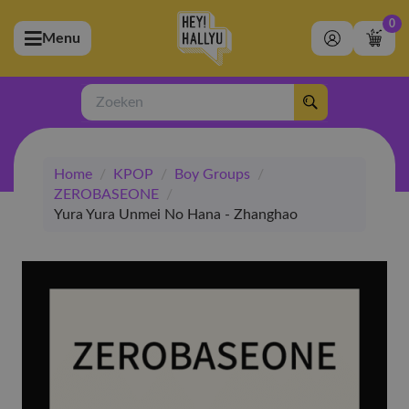
0
Menu
bmenu (Artiesten)
ubmenu (Merchandise)
Zoeken
bmenu (Exclusive)
Home
/
KPOP
/
Boy Groups
/
bmenu (Winkel)
ZEROBASEONE
/
Yura Yura Unmei No Hana - Zhanghao