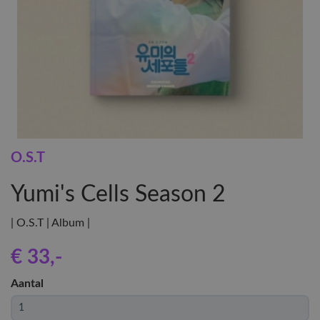
O.S.T
Yumi's Cells Season 2
| O.S.T | Album |
€ 33
,-
Aantal