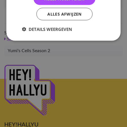
Artikelnummer
32778
EAN nummer
1000000327786
ALLES AFWIJZEN
DETAILS WEERGEVEN
Shop meer
SALE
KPOP
Albums
Yumi's Cells Season 2
HEY!HALLYU