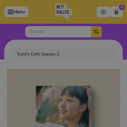
0
Menu
bmenu (Artiesten)
ubmenu (Merchandise)
Zoeken
bmenu (Exclusive)
Yumi's Cells Season 2
bmenu (Winkel)