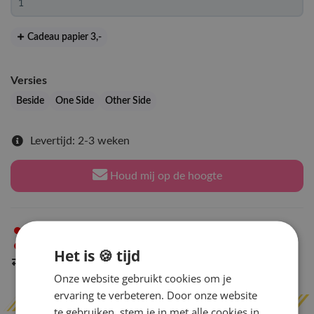
Cadeau papier 3
,-
Versies
Beside
One Side
Other Side
Levertijd: 2-3 weken
Houd mij op de hoogte
Niet op voorraad
in Arnhem
Niet op voorraad
in Amsterdam
Het is 🍪 tijd
Indien op voorraad
binnen 2 werkdagen
verzonden
Onze website gebruikt cookies om je
ervaring te verbeteren. Door onze website
te gebruiken, stem je in met alle cookies in