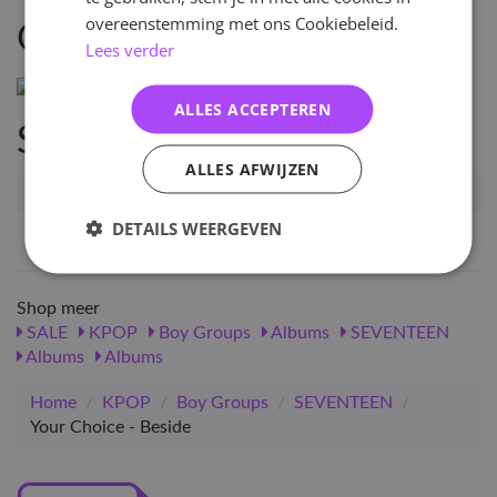
overeenstemming met ons Cookiebeleid.
Omschrijving
Lees verder
ALLES ACCEPTEREN
Specificaties
ALLES AFWIJZEN
Artikelnummer
12160
DETAILS WEERGEVEN
EAN nummer
8809634382184
Shop meer
SALE
KPOP
Boy Groups
Albums
SEVENTEEN
Albums
Albums
Home
/
KPOP
/
Boy Groups
/
SEVENTEEN
/
Your Choice - Beside