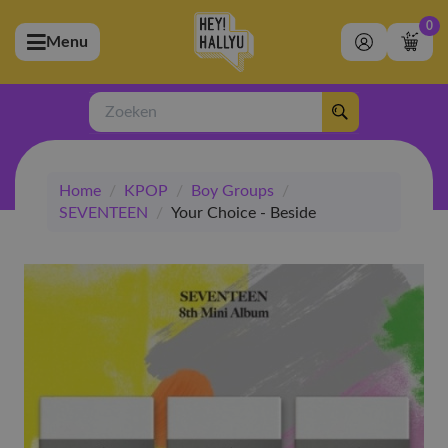
0
Menu
bmenu (Artiesten)
ubmenu (Merchandise)
Zoeken
bmenu (Exclusive)
Home
/
KPOP
/
Boy Groups
/
bmenu (Winkel)
SEVENTEEN
/
Your Choice - Beside