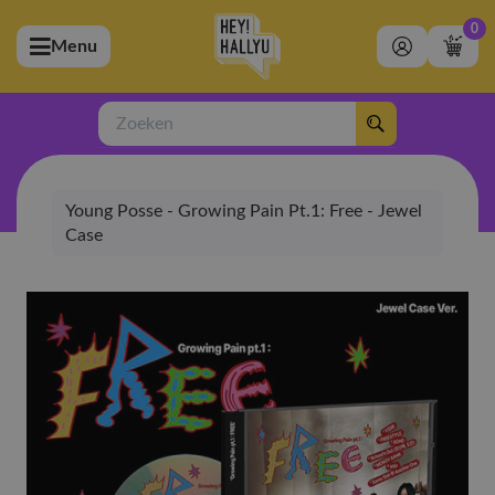
0
Menu
bmenu (Artiesten)
ubmenu (Merchandise)
Zoeken
bmenu (Exclusive)
Young Posse - Growing Pain Pt.1: Free - Jewel
bmenu (Winkel)
Case