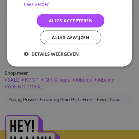
Lees verder
Artikelnummer
YPOSSE-GP1:F-JC
ALLES ACCEPTEREN
EAN nummer
8804775457197
Pre-order tot
24-07-2025
ALLES AFWIJZEN
Release datum
14-08-2025
Verwachte leverdatum
28-08-2025
DETAILS WEERGEVEN
Shop meer
SALE
KPOP
Girl Groups
Albums
Albums
YOUNG POSSE
Young Posse - Growing Pain Pt.1: Free - Jewel Case