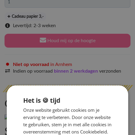
Cadeau papier 3
,-
Levertijd: 2-3 weken
Houd mij op de hoogte
Niet op voorraad
in Arnhem
Indien op voorraad
binnen 2 werkdagen
verzonden
Het is 🍪 tijd
Omschrijving
Onze website gebruikt cookies om je
ervaring te verbeteren. Door onze website
te gebruiken, stem je in met alle cookies in
Specificaties
overeenstemming met ons Cookiebeleid.