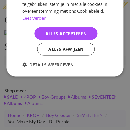
te gebruiken, stem je in met alle cookies in
overeenstemming met ons Cookiebeleid.
Lees verder
Omschrijving
ALLES ACCEPTEREN
Specificaties
ALLES AFWIJZEN
Artikelnummer
110164
DETAILS WEERGEVEN
EAN nummer
1000001101644
Shop meer
SALE
KPOP
Boy Groups
Albums
SEVENTEEN
Albums
Albums
Home
/
KPOP
/
Boy Groups
/
SEVENTEEN
/
You Make My Day - B - Purple