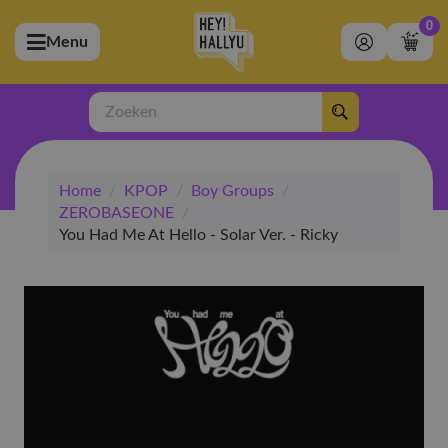
0
Menu
bmenu (Artiesten)
ubmenu (Merchandise)
Zoeken
bmenu (Exclusive)
Home
/
KPOP
/
Boy Groups
/
bmenu (Winkel)
ZEROBASEONE
/
You Had Me At Hello - Solar Ver. - Ricky