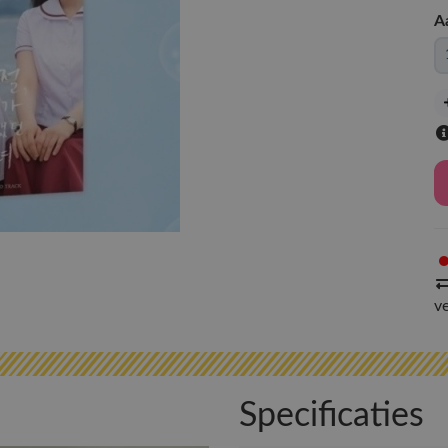
A
v
Specificaties