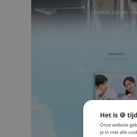
Het is 🍪 tij
Onze website gebr
je in met alle c