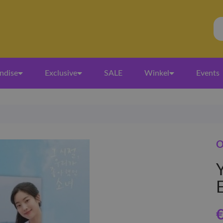
ndise
Exclusive
SALE
Winkel
Events
O
€