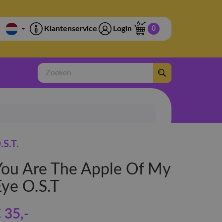
Klantenservice
Login
0
Zoeken
.S.T.
You Are The Apple Of My
Eye O.S.T
 35
,-