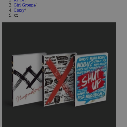
Girl Groups
/
Craxy
/
xx