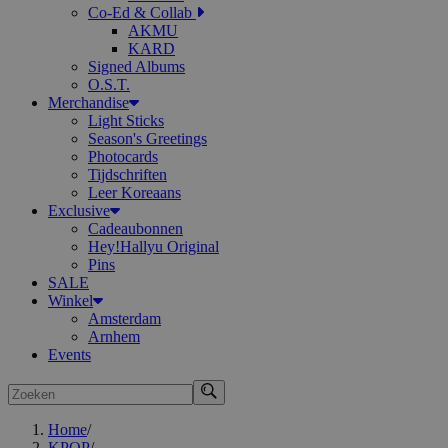
Co-Ed & Collab
AKMU
KARD
Signed Albums
O.S.T.
Merchandise
Light Sticks
Season's Greetings
Photocards
Tijdschriften
Leer Koreaans
Exclusive
Cadeaubonnen
Hey!Hallyu Original
Pins
SALE
Winkel
Amsterdam
Arnhem
Events
Zoeken
Home
/
KPOP
/