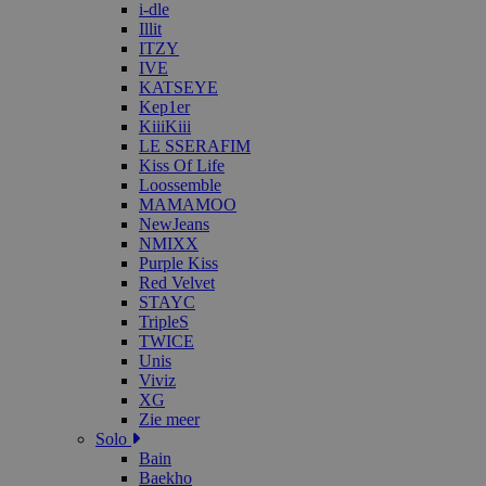
i-dle
Illit
ITZY
IVE
KATSEYE
Kep1er
KiiiKiii
LE SSERAFIM
Kiss Of Life
Loossemble
MAMAMOO
NewJeans
NMIXX
Purple Kiss
Red Velvet
STAYC
TripleS
TWICE
Unis
Viviz
XG
Zie meer
Solo
Bain
Baekho