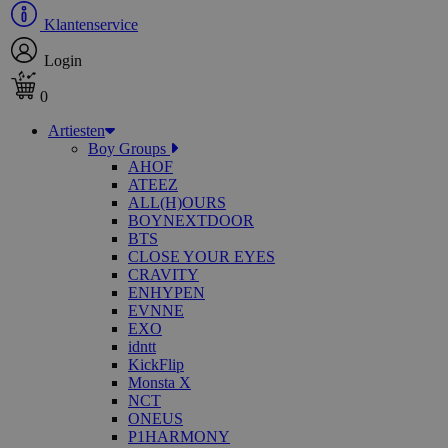
Klantenservice
Login
0
Artiesten
Boy Groups
AHOF
ATEEZ
ALL(H)OURS
BOYNEXTDOOR
BTS
CLOSE YOUR EYES
CRAVITY
ENHYPEN
EVNNE
EXO
idntt
KickFlip
Monsta X
NCT
ONEUS
P1HARMONY