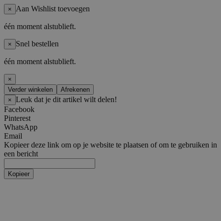
Aan Wishlist toevoegen
×
één moment alstublieft.
Snel bestellen
×
één moment alstublieft.
×
Verder winkelen
Afrekenen
Leuk dat je dit artikel wilt delen!
×
Facebook
Pinterest
WhatsApp
Email
Kopieer deze link om op je website te plaatsen of om te gebruiken in
een bericht
Kopieer
Artiesten
Boy Groups
AHOF
ATEEZ