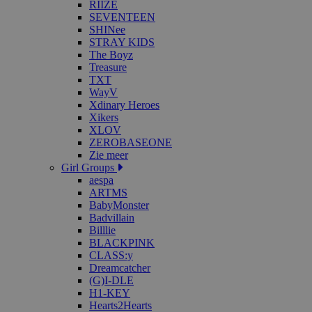
RIIZE
SEVENTEEN
SHINee
STRAY KIDS
The Boyz
Treasure
TXT
WayV
Xdinary Heroes
Xikers
XLOV
ZEROBASEONE
Zie meer
Girl Groups
aespa
ARTMS
BabyMonster
Badvillain
Billlie
BLACKPINK
CLASS:y
Dreamcatcher
(G)I-DLE
H1-KEY
Hearts2Hearts