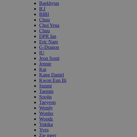
Baekhyun
B.I
BIBI
Chuu
Choi Yena
Chuu
DPR Ian
Eric Nam
G-Dragon
IU
Jeon Somi
Jennie
Kai
Kang Daniel
Kwon Eun Bi
Sunmi
Taemin
Soojin
Taeyeon
Wendy
Wonho
Woodz
Yukika
Yves
Zie meer