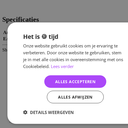
Specificaties
Artikelnummer
71380
Het is 🍪 tijd
EAN nummer
1000000713800
Onze website gebruikt cookies om je ervaring te
Shop meer
verbeteren. Door onze website te gebruiken, stem
je in met alle cookies in overeenstemming met ons
SALE
KPOP
Cookiebeleid.
Lees verder
Girl Groups
Albums
Craxy
ALLES ACCEPTEREN
Albums
Albums
ALLES AFWIJZEN
Home
/
KPOP
/
Girl Groups
/
DETAILS WEERGEVEN
Craxy
/
xx