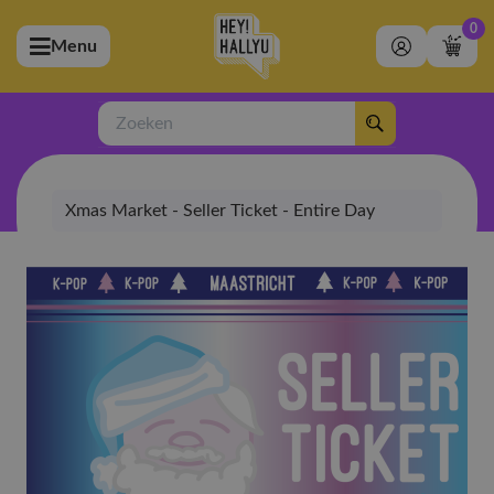
0
Menu
bmenu (Artiesten)
ubmenu (Merchandise)
Zoeken
bmenu (Exclusive)
Xmas Market - Seller Ticket - Entire Day
bmenu (Winkel)