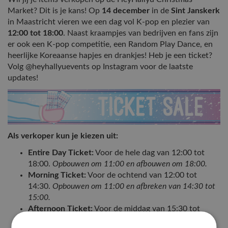
Market? Dit is je kans! Op
14 december
in de
Sint Janskerk
in Maastricht vieren we een dag vol K-pop en plezier van
12:00 tot 18:00
. Naast kraampjes van bedrijven en fans zijn
er ook een K-pop competitie, een Random Play Dance, en
heerlijke Koreaanse hapjes en drankjes! Heb je een ticket?
Volg @heyhallyuevents op Instagram voor de laatste
updates!
Als verkoper kun je kiezen uit:
Entire Day Ticket:
Voor de hele dag van 12:00 tot
18:00.
Opbouwen om 11:00 en afbouwen om 18:00.
Morning Ticket:
Voor de ochtend van 12:00 tot
14:30.
Opbouwen om 11:00 en afbreken van 14:30 tot
15:00.
Afternoon Ticket:
Voor de middag van 15:30 tot
18:00.
Middagverkopers kunnen hun kraampjes