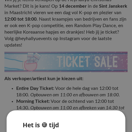
Market? Dit is je kans! Op
14 december
in de
Sint Janskerk
in Maastricht vieren we een dag vol K-pop en plezier van
12:00 tot 18:00
. Naast kraampjes van bedrijven en fans zijn
er ook een K-pop competitie, een Random Play Dance, en
heerlijke Koreaanse hapjes en drankjes! Heb jij je ticket?
Volg @heyhallyuevents op Instagram voor de laatste
updates!
Als verkoper/artiest kun je kiezen uit:
Entire Day Ticket:
Voor de hele dag van 12:00 tot
18:00.
Opbouwen om 11:00 en afbouwen om 18:00.
Morning Ticket:
Voor de ochtend van 12:00 tot
14:30.
Opbouwen om 11:00 en afbreken van 14:30 tot
15:00.
Afternoon Ticket:
Voor de middag van 15:30 tot
Het is 🍪 tijd
18:00.
Middagverkopers kunnen hun kraampjes