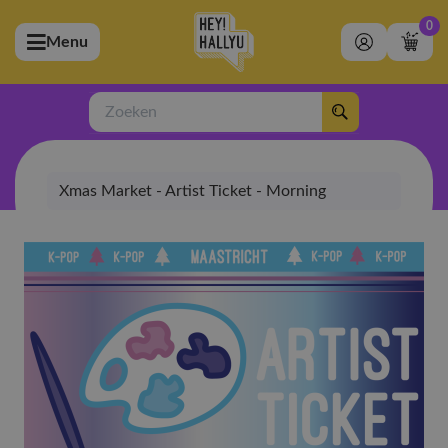
0
Menu
bmenu (Artiesten)
ubmenu (Merchandise)
Zoeken
bmenu (Exclusive)
Xmas Market - Artist Ticket - Morning
bmenu (Winkel)