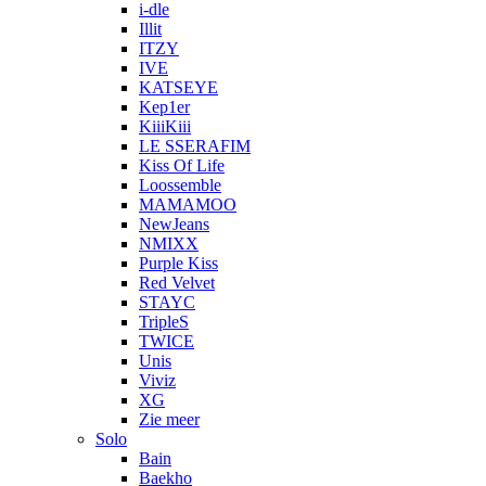
i-dle
Illit
ITZY
IVE
KATSEYE
Kep1er
KiiiKiii
LE SSERAFIM
Kiss Of Life
Loossemble
MAMAMOO
NewJeans
NMIXX
Purple Kiss
Red Velvet
STAYC
TripleS
TWICE
Unis
Viviz
XG
Zie meer
Solo
Bain
Baekho