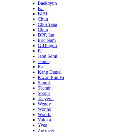
Baekhyun
B.I
BIBI
Chuu
Choi Yena
Chuu
DPR Ian
Eric Nam
G-Dragon
IU
Jeon Somi
Jennie
Kai
Kang Daniel
Kwon Eun Bi
Sunmi
Taemin
Soojin
Taeyeon
Wendy
Wonho
Woodz
Yukika
Yves
Zie meer