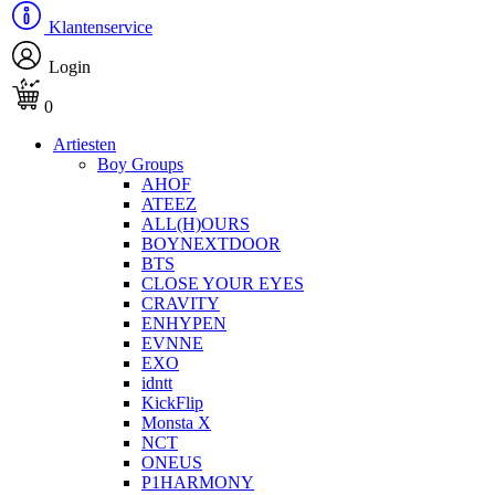
Klantenservice
Login
0
Artiesten
Boy Groups
AHOF
ATEEZ
ALL(H)OURS
BOYNEXTDOOR
BTS
CLOSE YOUR EYES
CRAVITY
ENHYPEN
EVNNE
EXO
idntt
KickFlip
Monsta X
NCT
ONEUS
P1HARMONY