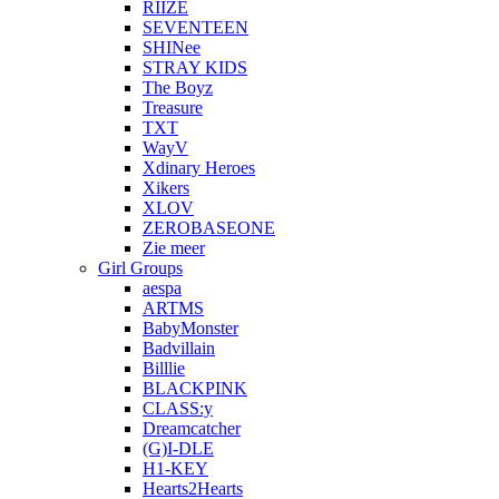
RIIZE
SEVENTEEN
SHINee
STRAY KIDS
The Boyz
Treasure
TXT
WayV
Xdinary Heroes
Xikers
XLOV
ZEROBASEONE
Zie meer
Girl Groups
aespa
ARTMS
BabyMonster
Badvillain
Billlie
BLACKPINK
CLASS:y
Dreamcatcher
(G)I-DLE
H1-KEY
Hearts2Hearts