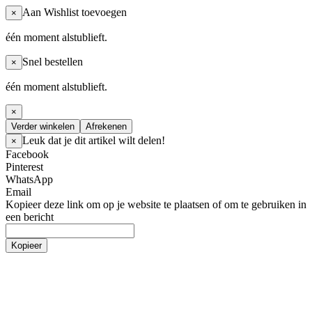
Aan Wishlist toevoegen
×
één moment alstublieft.
Snel bestellen
×
één moment alstublieft.
×
Verder winkelen
Afrekenen
Leuk dat je dit artikel wilt delen!
×
Facebook
Pinterest
WhatsApp
Email
Kopieer deze link om op je website te plaatsen of om te gebruiken in
een bericht
Kopieer
Artiesten
Boy Groups
AHOF
ATEEZ