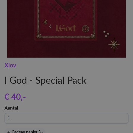
Xlov
I God - Special Pack
€ 40
,-
Aantal
Cadeau papier 3
,-