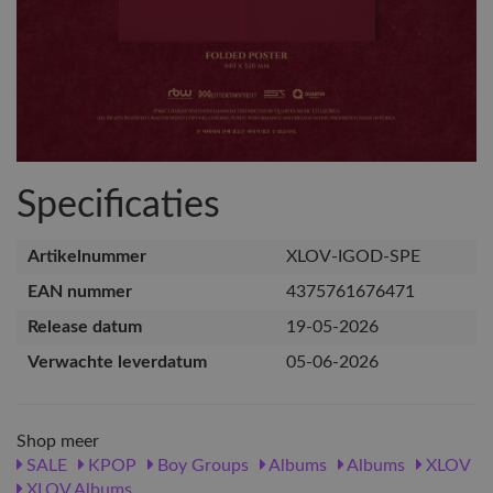
Specificaties
Artikelnummer
XLOV-IGOD-SPE
EAN nummer
4375761676471
Release datum
19-05-2026
Verwachte leverdatum
05-06-2026
Shop meer
SALE
KPOP
Boy Groups
Albums
Albums
XLOV
XLOV Albums